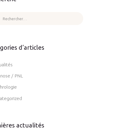
cher :
gories d’articles
ualités
nose / PNL
hrologie
ategorized
ières actualités