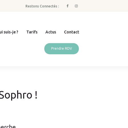
Restons Connectés :
i suis-je ?
Tarifs
Actus
Contact
Prendre RDV
Sophro !
erche