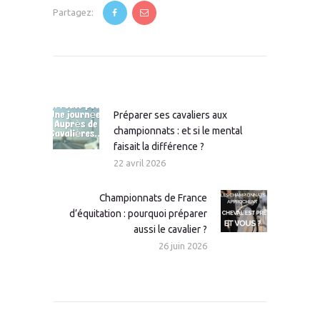
Partagez:
Navigation
de
l’article
Préparer ses cavaliers aux
Article
championnats : et si le mental
précédent
faisait la différence ?
:
22 avril 2026
Championnats de France
Article
d’équitation : pourquoi préparer
suivant
aussi le cavalier ?
:
26 juin 2026