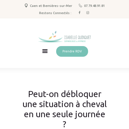
Caen et Bernières-sur-Mer
07.79.48.91.81
Sophrologie
Restons Connectés :
Hypnose & PNL
Spécialisations
Qui suis-je ?
Tarifs
Prendre RDV
Actus
Contact
Peut-on débloquer
une situation à cheval
en une seule journée
?