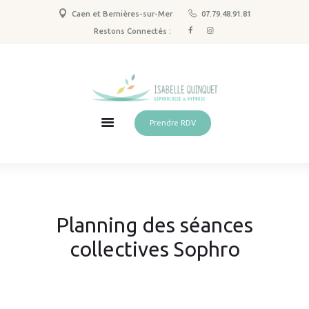
Caen et Bernières-sur-Mer
07.79.48.91.81
Sophrologie
Restons Connectés :
Hypnose & PNL
Spécialisations
Qui suis-je ?
Tarifs
Prendre RDV
Actus
Contact
Planning des séances
collectives Sophro