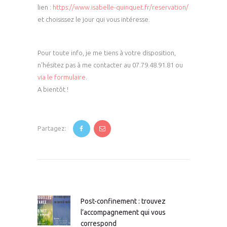
lien :
https://www.isabelle-quinquet.fr/reservation/
et choisissez le jour qui vous intéresse.
Pour toute info, je me tiens à votre disposition,
n’hésitez pas à me contacter au 07.79.48.91.81 ou
via le formulaire
.
A bientôt !
Partagez:
Navigation
de
l’article
Post-confinement : trouvez
Article
l’accompagnement qui vous
précédent
correspond
: