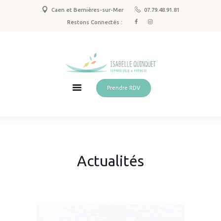
Caen et Bernières-sur-Mer
07.79.48.91.81
Sophrologie
Restons Connectés :
Hypnose & PNL
Spécialisations
Qui suis-je ?
Tarifs
Prendre RDV
Actus
Contact
Actualités