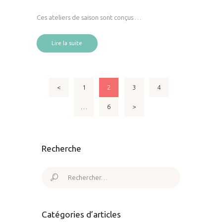
Ces ateliers de saison sont conçus …
Lire la suite
Pagination
<
PAGE
1
PAGE
2
PAGE
3
PAGE
4
des
…
PAGE
6
>
publications
Recherche
Rechercher :
Catégories d’articles