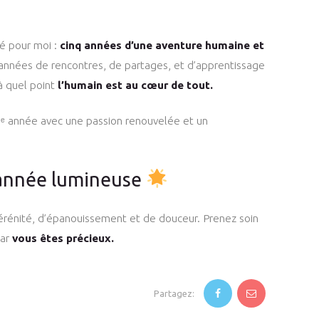
é pour moi :
cinq années d’une aventure humaine et
années de rencontres, de partages, et d’apprentissage
à quel point
l’humain est au cœur de tout.
6ᵉ année avec une passion renouvelée et un
 année lumineuse
érénité, d’épanouissement et de douceur. Prenez soin
car
vous êtes précieux.
Partagez: