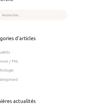
cher :
gories d’articles
ualités
nose / PNL
hrologie
ategorized
ières actualités