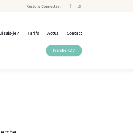
Restons Connectés :
i suis-je ?
Tarifs
Actus
Contact
Prendre RDV
erche