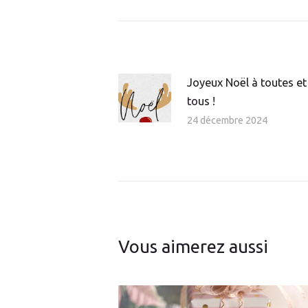
Navigation
de
l’article
Joyeux Noël à toutes et
Article
tous !
précédent
24 décembre 2024
:
Vous aimerez aussi