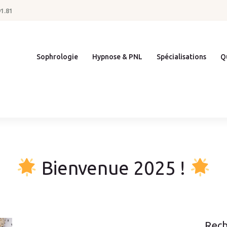
Sophrologie
91.81
Hypnose &
Sophrologie
Hypnose & PNL
Spécialisations
Qu
PNL
Spécialisatio
ns
Qui suis-je ?
Bienvenue 2025 !
Tarifs
Actus
Rech