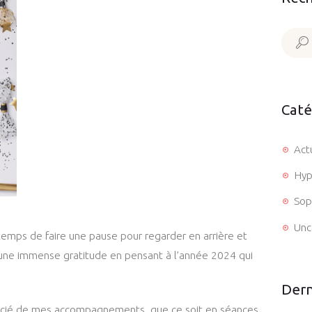
Contact
Recher
Caté
Act
Hyp
Sop
Unc
 temps de faire une pause pour regarder en arrière et
 une immense gratitude en pensant à l’année 2024 qui
Dern
cié de mes accompagnements, que ce soit en séances