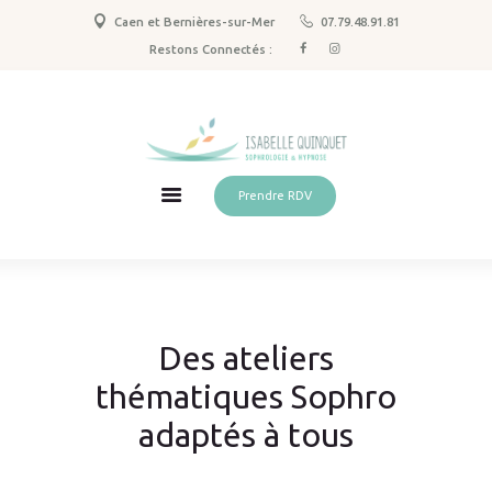
Caen et Bernières-sur-Mer
07.79.48.91.81
Sophrologie
Restons Connectés :
Hypnose & PNL
Spécialisations
Qui suis-je ?
Tarifs
Prendre RDV
Actus
Contact
Des ateliers
thématiques Sophro
adaptés à tous