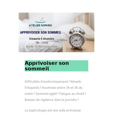
𝗔𝗽𝗽𝗿𝗶𝘃𝗼𝗶𝘀𝗲𝗿 𝘀𝗼𝗻
𝘀𝗼𝗺𝗺𝗲𝗶𝗹
Difficultés d’endormissement ? Réveils
fréquents ? Insomnies entre 3h et 5h du
matin ? Sommeil agité ? Fatigue au réveil ?
Baisses de vigilance dans la journée ?
La sophrologie est une aide précieuse