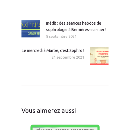
Navigation
de
l’article
Inédit : des séances hebdos de
Article
sophrologie à Bernières-sur-mer !
précédent
8 septembre 2021
:
Le mercredi à Mai’be, c’est Sophro !
Article
21 septembre 2021
suivant
:
Vous aimerez aussi